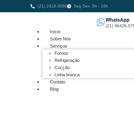
(21) 2418-3086
Seg-Sex: 8h - 18h
WhatsApp
(21) 96426-57
Início
Sobre Nós
Serviços
Fornos
Refrigeração
Cocção
Linha branca
Contato
Blog