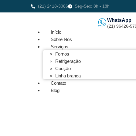
(21) 2418-3086
Seg-Sex: 8h - 18h
WhatsApp
(21) 96426-57
Início
Sobre Nós
Serviços
Fornos
Refrigeração
Cocção
Linha branca
Contato
Blog